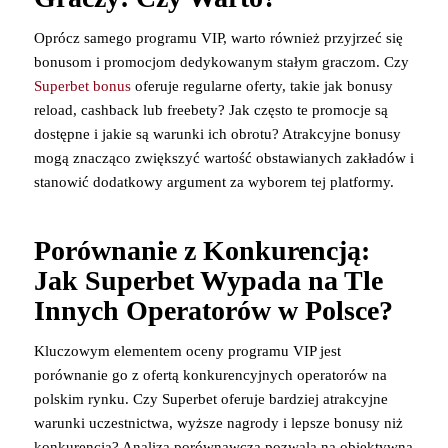
Oprócz samego programu VIP, warto również przyjrzeć się
bonusom i promocjom dedykowanym stałym graczom. Czy
Superbet bonus
oferuje regularne oferty, takie jak bonusy
reload, cashback lub freebety? Jak często te promocje są
dostępne i jakie są warunki ich obrotu? Atrakcyjne bonusy
mogą znacząco zwiększyć wartość obstawianych zakładów i
stanowić dodatkowy argument za wyborem tej platformy.
Porównanie z Konkurencją:
Jak Superbet Wypada na Tle
Innych Operatorów w Polsce?
Kluczowym elementem oceny programu VIP jest
porównanie go z ofertą konkurencyjnych operatorów na
polskim rynku. Czy Superbet oferuje bardziej atrakcyjne
warunki uczestnictwa, wyższe nagrody i lepsze bonusy niż
konkurencja? Analiza porównawcza pozwala na obiektywną