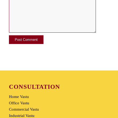
CONSULTATION
Home Vastu
Office Vastu
Commercial Vastu
Industrial Vastu