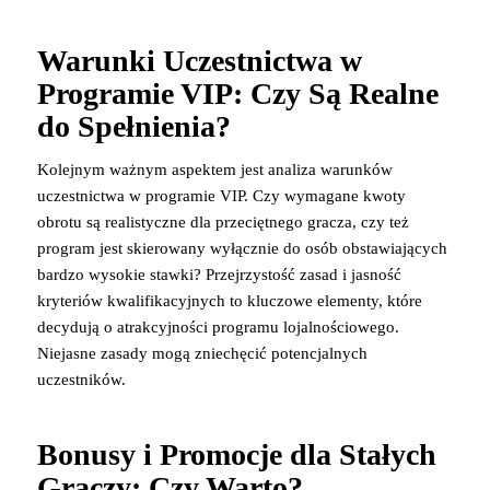
Warunki Uczestnictwa w
Programie VIP: Czy Są Realne
do Spełnienia?
Kolejnym ważnym aspektem jest analiza warunków
uczestnictwa w programie VIP. Czy wymagane kwoty
obrotu są realistyczne dla przeciętnego gracza, czy też
program jest skierowany wyłącznie do osób obstawiających
bardzo wysokie stawki? Przejrzystość zasad i jasność
kryteriów kwalifikacyjnych to kluczowe elementy, które
decydują o atrakcyjności programu lojalnościowego.
Niejasne zasady mogą zniechęcić potencjalnych
uczestników.
Bonusy i Promocje dla Stałych
Graczy: Czy Warto?