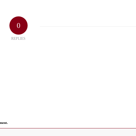
0
REPLIES
mment.