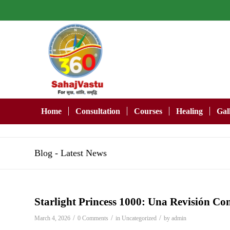
Home
Consultation
Courses
Healing
Gal
Blog - Latest News
Starlight Princess 1000: Una Revisión Co
/
/
/
March 4, 2026
0 Comments
in
Uncategorized
by
admin