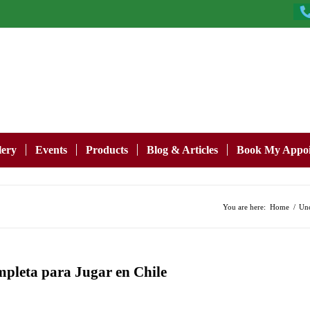
lery
Events
Products
Blog & Articles
Book My Appoi
You are here:
Home
/
Unc
mpleta para Jugar en Chile