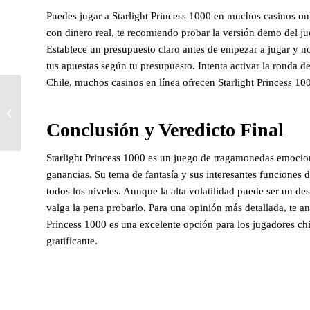
Puedes jugar a Starlight Princess 1000 en muchos casinos on
con dinero real, te recomiendo probar la versión demo del ju
Establece un presupuesto claro antes de empezar a jugar y no 
tus apuestas según tu presupuesto. Intenta activar la ronda 
Chile, muchos casinos en línea ofrecen Starlight Princess 10
Domina el Arte del Dragón y el Tigre:
Guía para Jugar a Dragon Tiger en C...
Conclusión y Veredicto Final
Starlight Princess 1000 es un juego de tragamonedas emocio
ganancias. Su tema de fantasía y sus interesantes funciones 
todos los niveles. Aunque la alta volatilidad puede ser un d
valga la pena probarlo. Para una opinión más detallada, te 
Princess 1000 es una excelente opción para los jugadores c
gratificante.