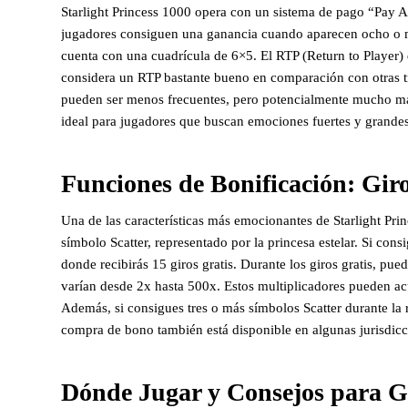
Starlight Princess 1000 opera con un sistema de pago “Pay A
jugadores consiguen una ganancia cuando aparecen ocho o má
cuenta con una cuadrícula de 6×5. El RTP (Return to Player) 
considera un RTP bastante bueno en comparación con otras tra
pueden ser menos frecuentes, pero potencialmente mucho may
ideal para jugadores que buscan emociones fuertes y grande
Funciones de Bonificación: Giro
Una de las características más emocionantes de Starlight Pri
símbolo Scatter, representado por la princesa estelar. Si cons
donde recibirás 15 giros gratis. Durante los giros gratis, pue
varían desde 2x hasta 500x. Estos multiplicadores pueden ac
Además, si consigues tres o más símbolos Scatter durante la ro
compra de bono también está disponible en algunas jurisdicci
Dónde Jugar y Consejos para 