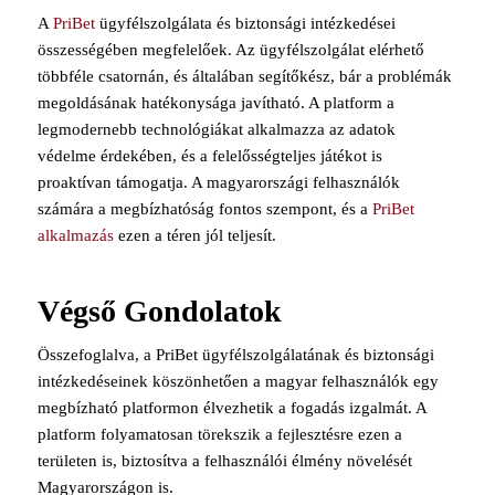
A
PriBet
ügyfélszolgálata és biztonsági intézkedései
összességében megfelelőek. Az ügyfélszolgálat elérhető
többféle csatornán, és általában segítőkész, bár a problémák
megoldásának hatékonysága javítható. A platform a
legmodernebb technológiákat alkalmazza az adatok
védelme érdekében, és a felelősségteljes játékot is
proaktívan támogatja. A magyarországi felhasználók
számára a megbízhatóság fontos szempont, és a
PriBet
alkalmazás
ezen a téren jól teljesít.
Végső Gondolatok
Összefoglalva, a PriBet ügyfélszolgálatának és biztonsági
intézkedéseinek köszönhetően a magyar felhasználók egy
megbízható platformon élvezhetik a fogadás izgalmát. A
platform folyamatosan törekszik a fejlesztésre ezen a
területen is, biztosítva a felhasználói élmény növelését
Magyarországon is.