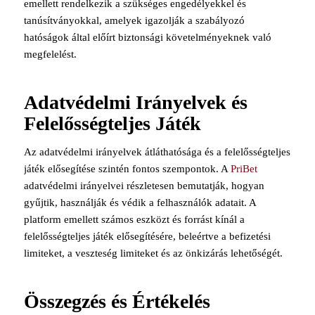
emellett rendelkezik a szükséges engedélyekkel és
tanúsítványokkal, amelyek igazolják a szabályozó
hatóságok által előírt biztonsági követelményeknek való
megfelelést.
Adatvédelmi Irányelvek és
Felelősségteljes Játék
Az adatvédelmi irányelvek átláthatósága és a felelősségteljes
játék elősegítése szintén fontos szempontok. A
PriBet
adatvédelmi irányelvei részletesen bemutatják, hogyan
gyűjtik, használják és védik a felhasználók adatait. A
platform emellett számos eszközt és forrást kínál a
felelősségteljes játék elősegítésére, beleértve a befizetési
limiteket, a veszteség limiteket és az önkizárás lehetőségét.
Összegzés és Értékelés