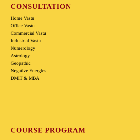
CONSULTATION
Home Vastu
Office Vastu
Commercial Vastu
Industrial Vastu
Numerology
Astrology
Geopathic
Negative Energies
DMIT & MBA
COURSE PROGRAM