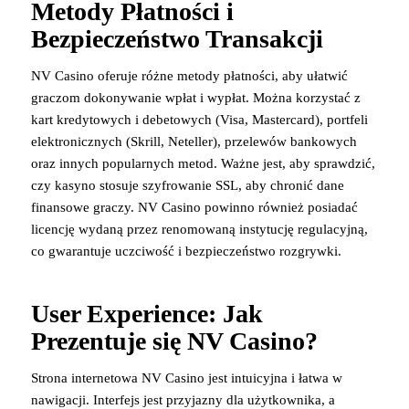
Metody Płatności i
Bezpieczeństwo Transakcji
NV Casino oferuje różne metody płatności, aby ułatwić
graczom dokonywanie wpłat i wypłat. Można korzystać z
kart kredytowych i debetowych (Visa, Mastercard), portfeli
elektronicznych (Skrill, Neteller), przelewów bankowych
oraz innych popularnych metod. Ważne jest, aby sprawdzić,
czy kasyno stosuje szyfrowanie SSL, aby chronić dane
finansowe graczy. NV Casino powinno również posiadać
licencję wydaną przez renomowaną instytucję regulacyjną,
co gwarantuje uczciwość i bezpieczeństwo rozgrywki.
User Experience: Jak
Prezentuje się NV Casino?
Strona internetowa NV Casino jest intuicyjna i łatwa w
nawigacji. Interfejs jest przyjazny dla użytkownika, a