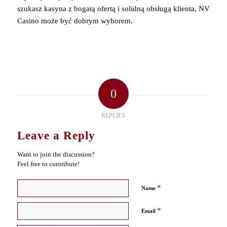
szukasz kasyna z bogatą ofertą i solidną obsługą klienta, NV
Casino może być dobrym wyborem.
0
REPLIES
Leave a Reply
Want to join the discussion?
Feel free to contribute!
*
Name
*
Email