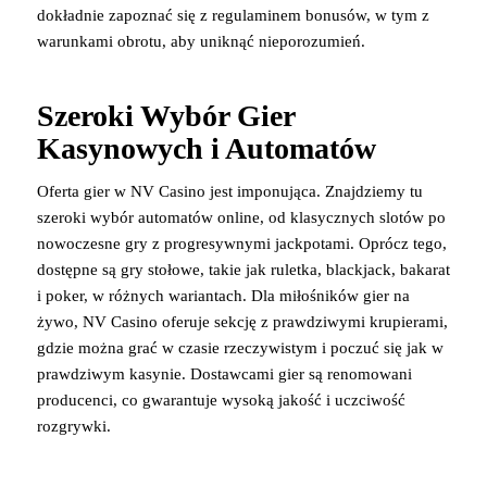
dokładnie zapoznać się z regulaminem bonusów, w tym z
warunkami obrotu, aby uniknąć nieporozumień.
Szeroki Wybór Gier
Kasynowych i Automatów
Oferta gier w NV Casino jest imponująca. Znajdziemy tu
szeroki wybór automatów online, od klasycznych slotów po
nowoczesne gry z progresywnymi jackpotami. Oprócz tego,
dostępne są gry stołowe, takie jak ruletka, blackjack, bakarat
i poker, w różnych wariantach. Dla miłośników gier na
żywo, NV Casino oferuje sekcję z prawdziwymi krupierami,
gdzie można grać w czasie rzeczywistym i poczuć się jak w
prawdziwym kasynie. Dostawcami gier są renomowani
producenci, co gwarantuje wysoką jakość i uczciwość
rozgrywki.