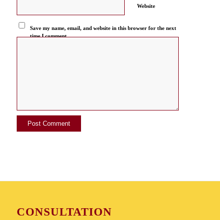
Website
Save my name, email, and website in this browser for the next
time I comment.
CONSULTATION