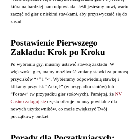
która najbardziej nam odpowiada. Jeśli jesteśmy nowi, warto
zacząć od gier z niskimi stawkami, aby przyzwyczaić się do
zasad.
Postawienie Pierwszego
Zakładu: Krok po Kroku
Po wybraniu gry, musimy ustawić stawkę zakładu. W
większości gier, mamy możliwość zmiany stawki za pomocą
przycisków “+” i “-“. Wybieramy odpowiednią stawkę i
klikamy przycisk “Zakręć” (w przypadku slotów) lub
“Postaw” (w przypadku gier stołowych). Pamiętaj, że
NV
Casino zaloguj się
często oferuje bonusy powitalne dla
nowych użytkowników, co może zwiększyć Twój
początkowy budżet.
Porady dla Początkujących: