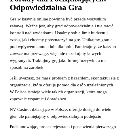
Odpowiedzialna Gra
Gra w kasynie online powinna być przede wszystkim
zabawą. Ważne jest, aby grać odpowiedzialnie i nie tracić
kontroli nad wydatkami. Ustalmy sobie limit budżetu i
czasu, jaki chcemy przeznaczyć na grę. Unikajmy grania
pod wpływem emocji lub alkoholu. Pamiętajmy, że kasyno
zawsze ma przewagę, więc nie oczekujmy łatwych
wygranych. Traktujmy grę jako formę rozrywki, a nie
sposób na zarobek.
Jeśli uważasz, że masz problem z hazardem, skontaktuj się z
organizacją, która oferuje pomoc dla osób uzależnionych.
W Polsce istnieje wiele takich organizacji, które mogą
zapewnić wsparcie i doradztwo.
NV Casino, działające w Polsce, oferuje dostęp do wielu
gier, ale pamiętajmy o odpowiedzialnym podejściu.
Podsumowując, proces rejestracji i postawienia pierwszego