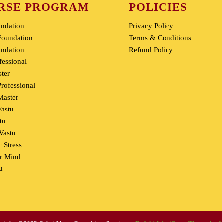
RSE PROGRAM
POLICIES
undation
Privacy Policy
oundation
Terms & Conditions
undation
Refund Policy
fessional
ter
rofessional
aster
Vastu
tu
 Vastu
 Stress
r Mind
u