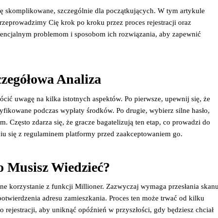
 skomplikowane, szczególnie dla początkujących. W tym artykule
 przeprowadzimy Cię krok po kroku przez proces rejestracji oraz
otencjalnym problemom i sposobom ich rozwiązania, aby zapewnić
czegółowa Analiza
wrócić uwagę na kilka istotnych aspektów. Po pierwsze, upewnij się, że
fikowane podczas wypłaty środków. Po drugie, wybierz silne hasło,
 Często zdarza się, że gracze bagatelizują ten etap, co prowadzi do
iu się z regulaminem platformy przed zaakceptowaniem go.
o Musisz Wiedzieć?
ne korzystanie z funkcji Millioner. Zazwyczaj wymaga przesłania skan
twierdzenia adresu zamieszkania. Proces ten może trwać od kilku
o rejestracji, aby uniknąć opóźnień w przyszłości, gdy będziesz chciał