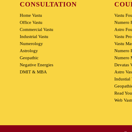
CONSULTATION
COU
Home Vastu
Vastu Fo
Office Vastu
Numero F
Commercial Vastu
Astro Fo
Industrial Vastu
Vastu Pro
Numerology
Vastu Mas
Astrology
Numero P
Geopathic
Numero M
Negative Energies
Devatas 
DMIT & MBA
Astro Vas
Industial
Geopathic
Read You
Web Vast