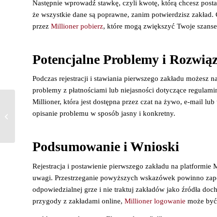
Następnie wprowadź stawkę, czyli kwotę, którą chcesz posta
że wszystkie dane są poprawne, zanim potwierdzisz zakład
przez
Millioner pobierz
, które mogą zwiększyć Twoje szans
Potencjalne Problemy i Rozwią
Podczas rejestracji i stawiania pierwszego zakładu możesz na
problemy z płatnościami lub niejasności dotyczące regulamin
Millioner, która jest dostępna przez czat na żywo, e-mail lu
Millioner Magyarország: A Fizetési
opisanie problemu w sposób jasny i konkretny.
Módszerek Részletes Áttekintése
Podsumowanie i Wnioski
Rejestracja i postawienie pierwszego zakładu na platformie 
uwagi. Przestrzeganie powyższych wskazówek powinno zapew
odpowiedzialnej grze i nie traktuj zakładów jako źródła do
przygody z zakładami online,
Millioner logowanie
może być