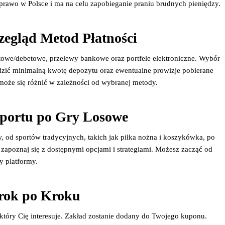
prawo w Polsce i ma na celu zapobieganie praniu brudnych pieniędzy.
zegląd Metod Płatności
ytowe/debetowe, przelewy bankowe oraz portfele elektroniczne. Wybór
wdzić minimalną kwotę depozytu oraz ewentualne prowizje pobierane
ż może się różnić w zależności od wybranej metody.
portu po Gry Losowe
w, od sportów tradycyjnych, takich jak piłka nożna i koszykówka, po
 zapoznaj się z dostępnymi opcjami i strategiami. Możesz zacząć od
y platformy.
Krok po Kroku
 który Cię interesuje. Zakład zostanie dodany do Twojego kuponu.