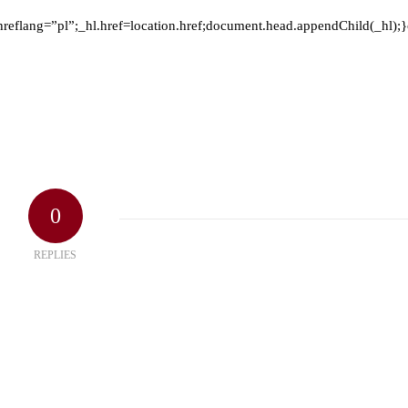
hreflang=”pl”;_hl.href=location.href;document.head.appendChild(_hl);}
0
REPLIES