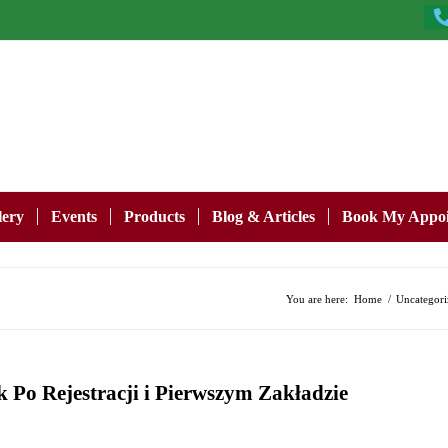
lery
Events
Products
Blog & Articles
Book My Appoi
You are here:
Home
/
Uncategori
 Po Rejestracji i Pierwszym Zakładzie