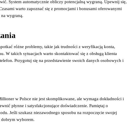
wić. System automatycznie obliczy potencjalną wygraną. Upewnij się,
. Czasami warto zapoznać się z promocjami i bonusami oferowanymi
e na wygraną.
zania
potkać różne problemy, takie jak trudności z weryfikacją konta,
u. W takich sytuacjach warto skontaktować się z obsługą klienta
b telefon. Przygotuj się na przedstawienie swoich danych osobowych i
Millioner w Polsce nie jest skomplikowane, ale wymaga dokładności i
nić płynne i satysfakcjonujące doświadczenie. Pamiętaj o
chodu. Jeśli szukasz niezawodnego sposobu na rozpoczęcie swojej
 dobrym wyborem.