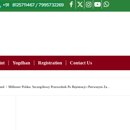
nt
Yogdhan
Registration
Contact Us
zed
/
Millioner Polska: Szczegółowy Przewodnik Po Rejestracji i Pierwszym Za...