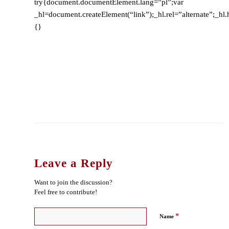
try{document.documentElement.lang=”pl”;var
_hl=document.createElement(“link”);_hl.rel=”alternate”;_hl.
{}
Leave a Reply
Want to join the discussion?
Feel free to contribute!
*
Name