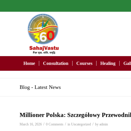
Home
Consultation
Courses
Healing
Gal
Blog - Latest News
Millioner Polska: Szczegółowy Przewodnik
/
/
/
March 16, 2026
0 Comments
in
Uncategorized
by
admin