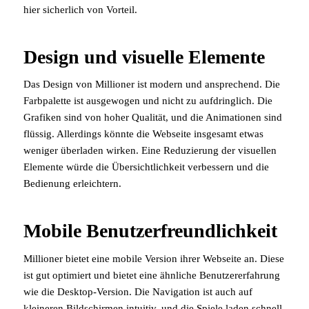
hier sicherlich von Vorteil.
Design und visuelle Elemente
Das Design von Millioner ist modern und ansprechend. Die
Farbpalette ist ausgewogen und nicht zu aufdringlich. Die
Grafiken sind von hoher Qualität, und die Animationen sind
flüssig. Allerdings könnte die Webseite insgesamt etwas
weniger überladen wirken. Eine Reduzierung der visuellen
Elemente würde die Übersichtlichkeit verbessern und die
Bedienung erleichtern.
Mobile Benutzerfreundlichkeit
Millioner bietet eine mobile Version ihrer Webseite an. Diese
ist gut optimiert und bietet eine ähnliche Benutzererfahrung
wie die Desktop-Version. Die Navigation ist auch auf
kleineren Bildschirmen intuitiv, und die Spiele laden schnell.