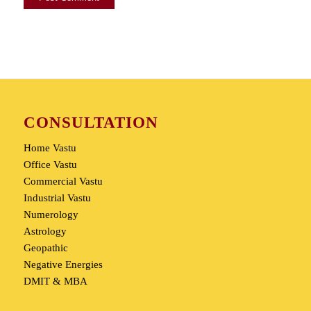
CONSULTATION
Home Vastu
Office Vastu
Commercial Vastu
Industrial Vastu
Numerology
Astrology
Geopathic
Negative Energies
DMIT & MBA