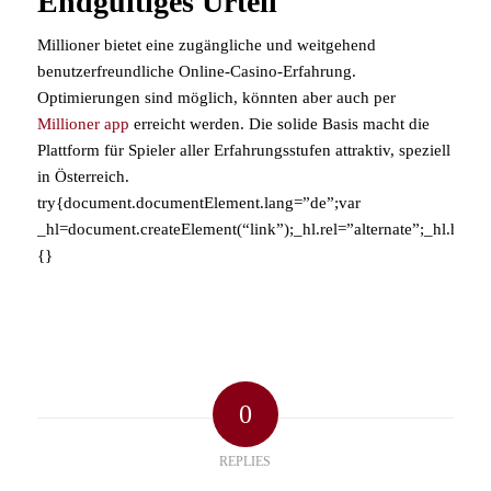
Endgültiges Urteil
Millioner bietet eine zugängliche und weitgehend
benutzerfreundliche Online-Casino-Erfahrung.
Optimierungen sind möglich, könnten aber auch per
Millioner app
erreicht werden. Die solide Basis macht die
Plattform für Spieler aller Erfahrungsstufen attraktiv, speziell
in Österreich.
try{document.documentElement.lang=”de”;var
_hl=document.createElement(“link”);_hl.rel=”alternate”;_hl.href
{}
0
REPLIES