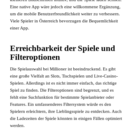
Eine native App wäre jedoch eine willkommene Ergänzung,
um die mobile Benutzerfreundlichkeit weiter zu verbessern.
Viele Spieler in Österreich bevorzugen die Bequemlichkeit
einer App.
Erreichbarkeit der Spiele und
Filteroptionen
Die Spielauswahl bei Millioner ist beeindruckend. Es gibt
eine große Vielfalt an Slots, Tischspielen und Live-Casino-
Spielen. Allerdings ist es nicht immer einfach, das richtige
Spiel zu finden. Die Filteroptionen sind begrenzt, und es
fehlt eine Suchfunktion für bestimmte Spielanbieter oder
Features. Ein umfassenderes Filtersystem würde es den
Spielern erleichtern, ihre Lieblingsspiele zu entdecken. Auch
die Ladezeiten der Spiele könnten in einigen Fällen optimiert
werden.