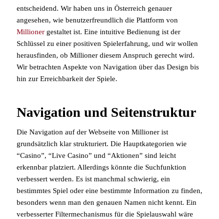
entscheidend. Wir haben uns in Österreich genauer
angesehen, wie benutzerfreundlich die Plattform von
Millioner
gestaltet ist. Eine intuitive Bedienung ist der
Schlüssel zu einer positiven Spielerfahrung, und wir wollen
herausfinden, ob Millioner diesem Anspruch gerecht wird.
Wir betrachten Aspekte von Navigation über das Design bis
hin zur Erreichbarkeit der Spiele.
Navigation und Seitenstruktur
Die Navigation auf der Webseite von Millioner ist
grundsätzlich klar strukturiert. Die Hauptkategorien wie
“Casino”, “Live Casino” und “Aktionen” sind leicht
erkennbar platziert. Allerdings könnte die Suchfunktion
verbessert werden. Es ist manchmal schwierig, ein
bestimmtes Spiel oder eine bestimmte Information zu finden,
besonders wenn man den genauen Namen nicht kennt. Ein
verbesserter Filtermechanismus für die Spielauswahl wäre