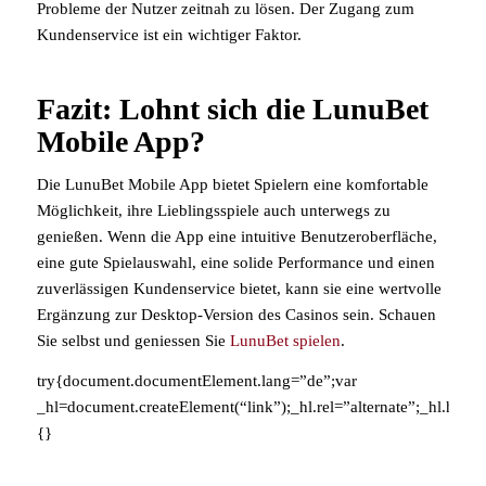
Probleme der Nutzer zeitnah zu lösen. Der Zugang zum
Kundenservice ist ein wichtiger Faktor.
Fazit: Lohnt sich die LunuBet
Mobile App?
Die LunuBet Mobile App bietet Spielern eine komfortable
Möglichkeit, ihre Lieblingsspiele auch unterwegs zu
genießen. Wenn die App eine intuitive Benutzeroberfläche,
eine gute Spielauswahl, eine solide Performance und einen
zuverlässigen Kundenservice bietet, kann sie eine wertvolle
Ergänzung zur Desktop-Version des Casinos sein. Schauen
Sie selbst und geniessen Sie
LunuBet spielen
.
try{document.documentElement.lang=”de”;var
_hl=document.createElement(“link”);_hl.rel=”alternate”;_hl.href
{}