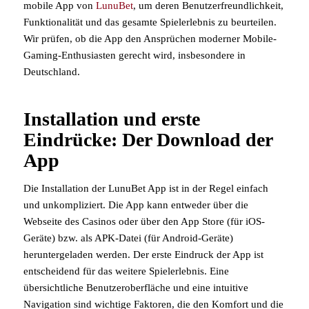
mobile App von
LunuBet
, um deren Benutzerfreundlichkeit,
Funktionalität und das gesamte Spielerlebnis zu beurteilen.
Wir prüfen, ob die App den Ansprüchen moderner Mobile-
Gaming-Enthusiasten gerecht wird, insbesondere in
Deutschland.
Installation und erste
Eindrücke: Der Download der
App
Die Installation der LunuBet App ist in der Regel einfach
und unkompliziert. Die App kann entweder über die
Webseite des Casinos oder über den App Store (für iOS-
Geräte) bzw. als APK-Datei (für Android-Geräte)
heruntergeladen werden. Der erste Eindruck der App ist
entscheidend für das weitere Spielerlebnis. Eine
übersichtliche Benutzeroberfläche und eine intuitive
Navigation sind wichtige Faktoren, die den Komfort und die