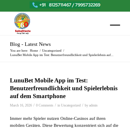
Blog - Latest News
You are here:
Home
/
Uncategorized
/
LunuBet Mobile App im Test: Benutzerfreundlichkeit und Spielerlebnis auf...
LunuBet Mobile App im Test:
Benutzerfreundlichkeit und Spielerlebnis
auf dem Smartphone
/
/
/
March 16, 2026
0 Comments
in
Uncategorized
by
admin
Immer mehr Spieler nutzen Online-Casinos auf ihren
mobilen Geräten. Diese Bewertung konzentriert sich auf die