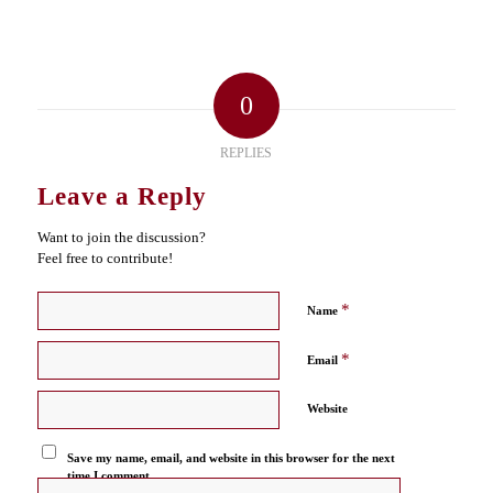
0
REPLIES
Leave a Reply
Want to join the discussion?
Feel free to contribute!
*
Name
*
Email
Website
Save my name, email, and website in this browser for the next
time I comment.