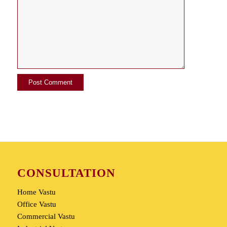
CONSULTATION
Home Vastu
Office Vastu
Commercial Vastu