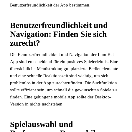
Benutzerfreundlichkeit der App bestimmen.
Benutzerfreundlichkeit und
Navigation: Finden Sie sich
zurecht?
Die Benutzerfreundlichkeit und Navigation der LunuBet
App sind entscheidend für ein positives Spielerlebnis. Eine
übersichtliche Menüstruktur, gut platzierte Bedienelemente
und eine schnelle Reaktionszeit sind wichtig, um sich
problemlos in der App zurechtzufinden. Die Suchfunktion
sollte effizient sein, um schnell die gewünschten Spiele zu
finden. Eine gelungene mobile App sollte der Desktop-
Version in nichts nachstehen.
Spielauswahl und