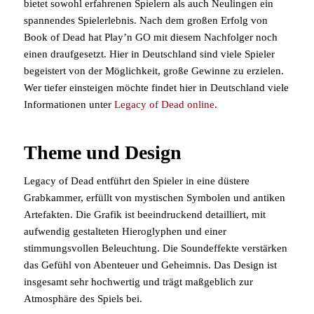
bietet sowohl erfahrenen Spielern als auch Neulingen ein
spannendes Spielerlebnis. Nach dem großen Erfolg von
Book of Dead hat Play’n GO mit diesem Nachfolger noch
einen draufgesetzt. Hier in Deutschland sind viele Spieler
begeistert von der Möglichkeit, große Gewinne zu erzielen.
Wer tiefer einsteigen möchte findet hier in Deutschland viele
Informationen unter
Legacy of Dead online
.
Theme und Design
Legacy of Dead entführt den Spieler in eine düstere
Grabkammer, erfüllt von mystischen Symbolen und antiken
Artefakten. Die Grafik ist beeindruckend detailliert, mit
aufwendig gestalteten Hieroglyphen und einer
stimmungsvollen Beleuchtung. Die Soundeffekte verstärken
das Gefühl von Abenteuer und Geheimnis. Das Design ist
insgesamt sehr hochwertig und trägt maßgeblich zur
Atmosphäre des Spiels bei.