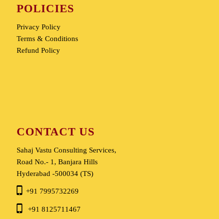
POLICIES
Privacy Policy
Terms & Conditions
Refund Policy
CONTACT US
Sahaj Vastu Consulting Services,
Road No.- 1, Banjara Hills
Hyderabad -500034 (TS)
+91 7995732269
+91 8125711467