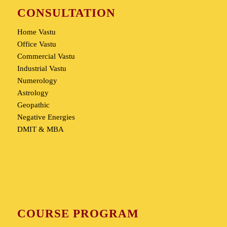
CONSULTATION
Home Vastu
Office Vastu
Commercial Vastu
Industrial Vastu
Numerology
Astrology
Geopathic
Negative Energies
DMIT & MBA
COURSE PROGRAM