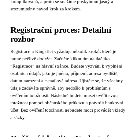
komplikovaná, a proto se snažíme poskytnout jasný a
srozumitelný návod krok za krokem.
Registrační proces: Detailní
rozbor
Registrace u KingsBet vyžaduje několik kroků, které je
nutné pečlivě dodržet. Začněte kliknutím na tlačítko
“Registrace” na hlavní stránce. Budete vyzváni k vyplnění
osobních údajů, jako je jméno, příjmení, adresa bydliště,
datum narození a e-mailová adresa. Ujistěte se, že všechny
údaje zadáváte správně, aby nedošlo k problémům s
ověřením totožnosti. Následně budete muset ověřit svou
totožnost pomocí občanského průkazu a potvrdit bankovní
účet. Bez ověření totožnosti nebudete moci provádět vklady
a sázky.