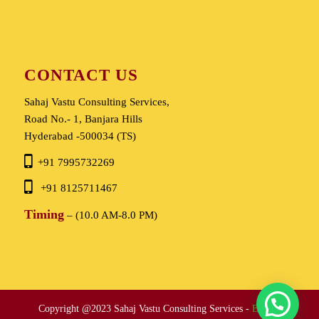
CONTACT US
Sahaj Vastu Consulting Services,
Road No.- 1, Banjara Hills
Hyderabad -500034 (TS)
+91 7995732269
+91 8125711467
Timing
– (10.0 AM-8.0 PM)
Copyright @2023 Sahaj Vastu Consulting Services -
Enfold