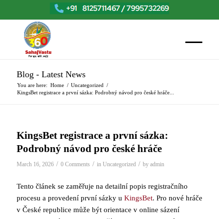
Blog - Latest News
You are here:
Home
/
Uncategorized
/
KingsBet registrace a první sázka: Podrobný návod pro české hráče...
KingsBet registrace a první sázka:
Podrobný návod pro české hráče
/
/
/
March 16, 2026
0 Comments
in
Uncategorized
by
admin
Tento článek se zaměřuje na detailní popis registračního
procesu a provedení první sázky u
KingsBet
. Pro nové hráče
v České republice může být orientace v online sázení