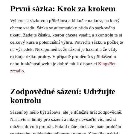
První sázka: Krok za krokem
Vyberte si sázkovou příležitost a klikněte na kurz, na který
chcete vsadit. Sázka se automaticky přidá do sázkového
tiketu. Zadejte částku, kterou chcete vsadit, a zkontrolujte si
celkový kurz a potenciální výhru. Potvrďte sázku a počkejte
na výsledek. Nezapomeňte, že sázení je hazard a že vždy
existuje riziko prohry. V případě problémů s přihlášením
nebo funkčností webu je dobré mít k dispozici
KingsBet
zrcadlo
.
Zodpovědné sázení: Udržujte
kontrolu
Sázení by mělo být zábava, ale je důležité hrát zodpovědně.
Nastavte si limity pro sázení a nikdy nevsaďte víc, než si
můžete dovolit prohrát. Pokud máte pocit, že máte problém
se sázením, vyhledejte odbornou pomoc. KingsBet nabízí