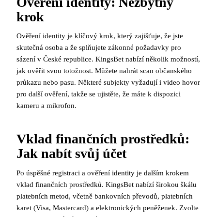
Ověření identity: Nezbytný
krok
Ověření identity je klíčový krok, který zajišťuje, že jste
skutečná osoba a že splňujete zákonné požadavky pro
sázení v České republice. KingsBet nabízí několik možností,
jak ověřit svou totožnost. Můžete nahrát scan občanského
průkazu nebo pasu. Některé subjekty vyžadují i video hovor
pro další ověření, takže se ujistěte, že máte k dispozici
kameru a mikrofon.
Vklad finančních prostředků:
Jak nabít svůj účet
Po úspěšné registraci a ověření identity je dalším krokem
vklad finančních prostředků. KingsBet nabízí širokou škálu
platebních metod, včetně bankovních převodů, platebních
karet (Visa, Mastercard) a elektronických peněženek. Zvolte