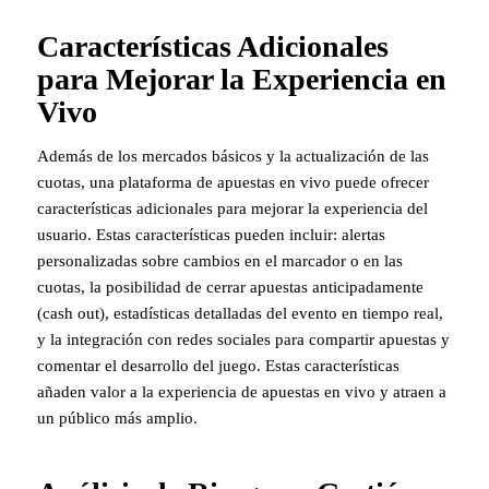
Características Adicionales
para Mejorar la Experiencia en
Vivo
Además de los mercados básicos y la actualización de las
cuotas, una plataforma de apuestas en vivo puede ofrecer
características adicionales para mejorar la experiencia del
usuario. Estas características pueden incluir: alertas
personalizadas sobre cambios en el marcador o en las
cuotas, la posibilidad de cerrar apuestas anticipadamente
(cash out), estadísticas detalladas del evento en tiempo real,
y la integración con redes sociales para compartir apuestas y
comentar el desarrollo del juego. Estas características
añaden valor a la experiencia de apuestas en vivo y atraen a
un público más amplio.