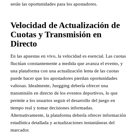
serán las oportunidades para los apostadores.
Velocidad de Actualización de
Cuotas y Transmisión en
Directo
En las apuestas en vivo, la velocidad es esencial. Las cuotas
fluctúan constantemente a medida que avanza el evento, y
una plataforma con una actualización lenta de las cuotas
puede hacer que los apostadores pierdan oportunidades
valiosas. Idealmente, Juegging debería ofrecer una
transmisión en directo de los eventos deportivos, lo que
permite a los usuarios seguir el desarrollo del juego en
tiempo real y tomar decisiones informadas.
Alternativamente, la plataforma debería ofrecer información
estadística detallada y actualizaciones instantáneas del
marcador.