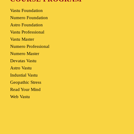
Vastu Foundation
Numero Foundation
Astro Foundation
Vastu Professional
Vastu Master
Numero Professional
Numero Master
Devatas Vastu
Astro Vastu
Industial Vastu
Geopathic Stress
Read Your Mind
Web Vastu