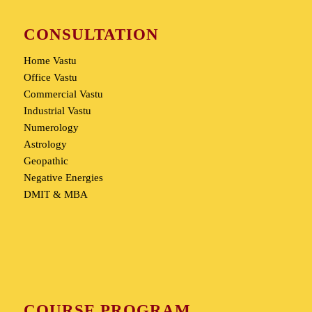
CONSULTATION
Home Vastu
Office Vastu
Commercial Vastu
Industrial Vastu
Numerology
Astrology
Geopathic
Negative Energies
DMIT & MBA
COURSE PROGRAM