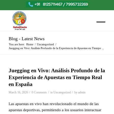
Blog - Latest News
You are here:
Home
/
Uncategorized
/
Juegging en Vivo: Análisis Profundo de la Experiencia de Apuestas en Tiempo ...
Juegging en Vivo: Análisis Profundo de la
Experiencia de Apuestas en Tiempo Real
en España
/
/
/
March 16, 2026
0 Comments
in
Uncategorized
by
admin
Las apuestas en vivo han revolucionado el mundo de las
apuestas deportivas, permitiendo a los usuarios interactuar