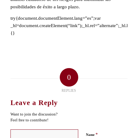
posibilidades de éxito a largo plazo.
try{document.documentElement.lang=”es”;var
_hl=document.createElement(“link”);_hl.rel=”alternate”;_hl.hrefl
{}
0
REPLIES
Leave a Reply
Want to join the discussion?
Feel free to contribute!
*
Name