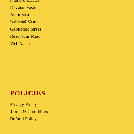
Numero Master
Devatas Vastu
Astro Vastu
Industial Vastu
Geopathic Stress
Read Your Mind
Web Vastu
POLICIES
Privacy Policy
Terms & Conditions
Refund Policy