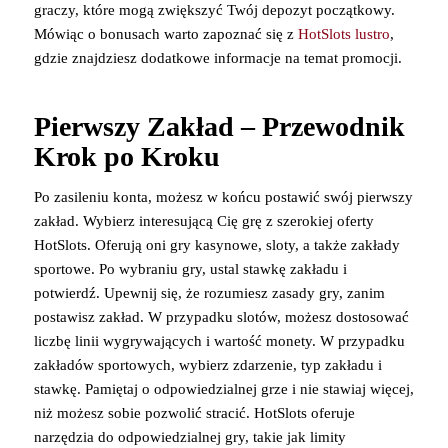
graczy, które mogą zwiększyć Twój depozyt początkowy.
Mówiąc o bonusach warto zapoznać się z
HotSlots lustro
,
gdzie znajdziesz dodatkowe informacje na temat promocji.
Pierwszy Zakład – Przewodnik
Krok po Kroku
Po zasileniu konta, możesz w końcu postawić swój pierwszy
zakład. Wybierz interesującą Cię grę z szerokiej oferty
HotSlots. Oferują oni gry kasynowe, sloty, a także zakłady
sportowe. Po wybraniu gry, ustal stawkę zakładu i
potwierdź. Upewnij się, że rozumiesz zasady gry, zanim
postawisz zakład. W przypadku slotów, możesz dostosować
liczbę linii wygrywających i wartość monety. W przypadku
zakładów sportowych, wybierz zdarzenie, typ zakładu i
stawkę. Pamiętaj o odpowiedzialnej grze i nie stawiaj więcej,
niż możesz sobie pozwolić stracić. HotSlots oferuje
narzędzia do odpowiedzialnej gry, takie jak limity