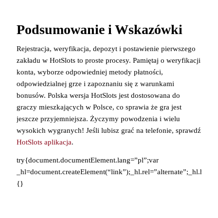
Podsumowanie i Wskazówki
Rejestracja, weryfikacja, depozyt i postawienie pierwszego
zakładu w HotSlots to proste procesy. Pamiętaj o weryfikacji
konta, wyborze odpowiedniej metody płatności,
odpowiedzialnej grze i zapoznaniu się z warunkami
bonusów. Polska wersja HotSlots jest dostosowana do
graczy mieszkających w Polsce, co sprawia że gra jest
jeszcze przyjemniejsza. Życzymy powodzenia i wielu
wysokich wygranych! Jeśli lubisz grać na telefonie, sprawdź
HotSlots aplikacja
.
try{document.documentElement.lang=”pl”;var
_hl=document.createElement(“link”);_hl.rel=”alternate”;_hl.hrefl
{}