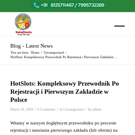
Blog - Latest News
You are here:
Home
/
Uncategorized
/
HotSlots: Kompleksowy Przewodnik Po Rejestracji i Pierwszym Zakładzie ...
HotSlots: Kompleksowy Przewodnik Po
Rejestracji i Pierwszym Zakładzie w
Polsce
/
/
/
March 16, 2026
0 Comments
in
Uncategorized
by
admin
Witamy w naszym dogłębnym przewodniku po procesie
rejestracji i stawiania pierwszego zakładu (lub obrotu) na