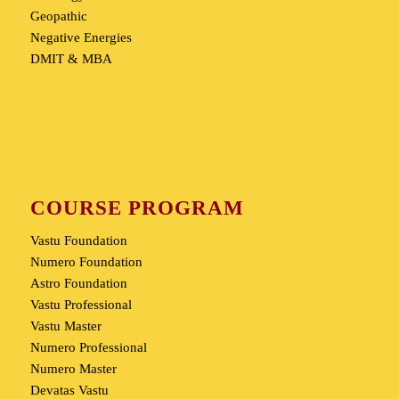
Geopathic
Negative Energies
DMIT & MBA
COURSE PROGRAM
Vastu Foundation
Numero Foundation
Astro Foundation
Vastu Professional
Vastu Master
Numero Professional
Numero Master
Devatas Vastu