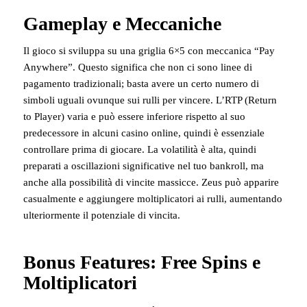
Gameplay e Meccaniche
Il gioco si sviluppa su una griglia 6×5 con meccanica “Pay
Anywhere”. Questo significa che non ci sono linee di
pagamento tradizionali; basta avere un certo numero di
simboli uguali ovunque sui rulli per vincere. L’RTP (Return
to Player) varia e può essere inferiore rispetto al suo
predecessore in alcuni casino online, quindi è essenziale
controllare prima di giocare. La volatilità è alta, quindi
preparati a oscillazioni significative nel tuo bankroll, ma
anche alla possibilità di vincite massicce. Zeus può apparire
casualmente e aggiungere moltiplicatori ai rulli, aumentando
ulteriormente il potenziale di vincita.
Bonus Features: Free Spins e
Moltiplicatori