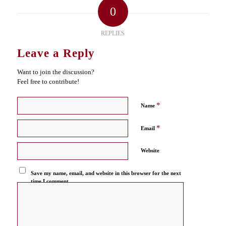
0
REPLIES
Leave a Reply
Want to join the discussion?
Feel free to contribute!
*
Name
*
Email
Website
Save my name, email, and website in this browser for the next
time I comment.