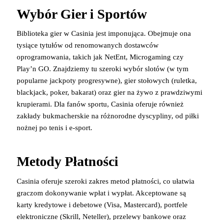
Wybór Gier i Sportów
Biblioteka gier w Casinia jest imponująca. Obejmuje ona
tysiące tytułów od renomowanych dostawców
oprogramowania, takich jak NetEnt, Microgaming czy
Play’n GO. Znajdziemy tu szeroki wybór slotów (w tym
popularne jackpoty progresywne), gier stołowych (ruletka,
blackjack, poker, bakarat) oraz gier na żywo z prawdziwymi
krupierami. Dla fanów sportu, Casinia oferuje również
zakłady bukmacherskie na różnorodne dyscypliny, od piłki
nożnej po tenis i e-sport.
Metody Płatności
Casinia oferuje szeroki zakres metod płatności, co ułatwia
graczom dokonywanie wpłat i wypłat. Akceptowane są
karty kredytowe i debetowe (Visa, Mastercard), portfele
elektroniczne (Skrill, Neteller), przelewy bankowe oraz