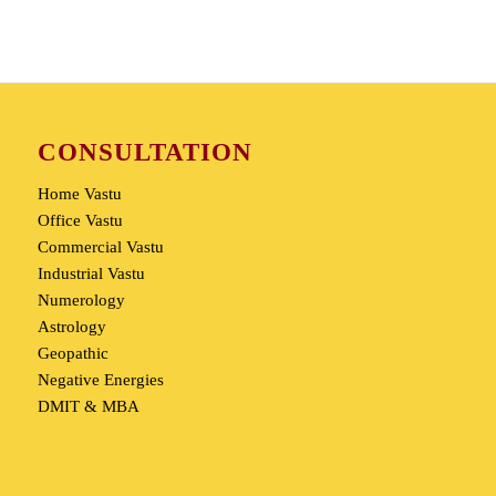
CONSULTATION
Home Vastu
Office Vastu
Commercial Vastu
Industrial Vastu
Numerology
Astrology
Geopathic
Negative Energies
DMIT & MBA