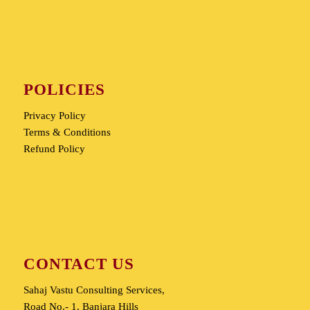
POLICIES
Privacy Policy
Terms & Conditions
Refund Policy
CONTACT US
Sahaj Vastu Consulting Services,
Road No.- 1, Banjara Hills