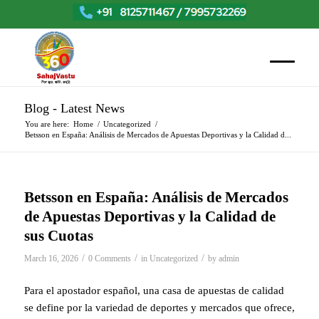
Blog - Latest News
You are here:
Home
/
Uncategorized
/
Betsson en España: Análisis de Mercados de Apuestas Deportivas y la Calidad d...
Betsson en España: Análisis de Mercados
de Apuestas Deportivas y la Calidad de
sus Cuotas
/
/
/
March 16, 2026
0 Comments
in
Uncategorized
by
admin
Para el apostador español, una casa de apuestas de calidad
se define por la variedad de deportes y mercados que ofrece,