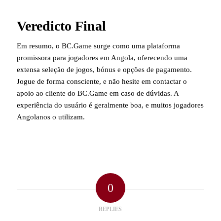
Veredicto Final
Em resumo, o BC.Game surge como uma plataforma
promissora para jogadores em Angola, oferecendo uma
extensa seleção de jogos, bónus e opções de pagamento.
Jogue de forma consciente, e não hesite em contactar o
apoio ao cliente do BC.Game em caso de dúvidas. A
experiência do usuário é geralmente boa, e muitos jogadores
Angolanos o utilizam.
0
REPLIES