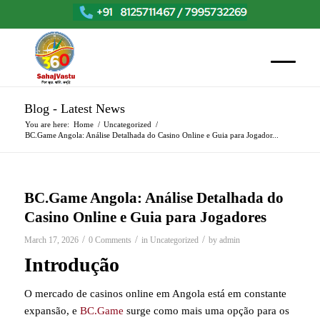
Blog - Latest News
You are here:
Home
/
Uncategorized
/
BC.Game Angola: Análise Detalhada do Casino Online e Guia para Jogador...
BC.Game Angola: Análise Detalhada do
Casino Online e Guia para Jogadores
/
/
/
March 17, 2026
0 Comments
in
Uncategorized
by
admin
Introdução
O mercado de casinos online em Angola está em constante
expansão, e
BC.Game
surge como mais uma opção para os