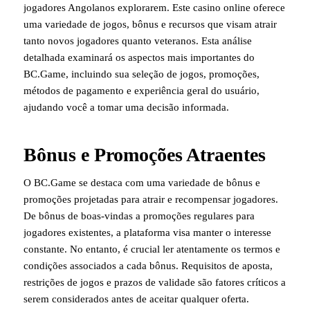
jogadores Angolanos explorarem. Este casino online oferece
uma variedade de jogos, bônus e recursos que visam atrair
tanto novos jogadores quanto veteranos. Esta análise
detalhada examinará os aspectos mais importantes do
BC.Game, incluindo sua seleção de jogos, promoções,
métodos de pagamento e experiência geral do usuário,
ajudando você a tomar uma decisão informada.
Bônus e Promoções Atraentes
O BC.Game se destaca com uma variedade de bônus e
promoções projetadas para atrair e recompensar jogadores.
De bônus de boas-vindas a promoções regulares para
jogadores existentes, a plataforma visa manter o interesse
constante. No entanto, é crucial ler atentamente os termos e
condições associados a cada bônus. Requisitos de aposta,
restrições de jogos e prazos de validade são fatores críticos a
serem considerados antes de aceitar qualquer oferta.