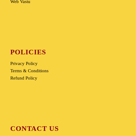
Web Vastu
POLICIES
Privacy Policy
Terms & Conditions
Refund Policy
CONTACT US