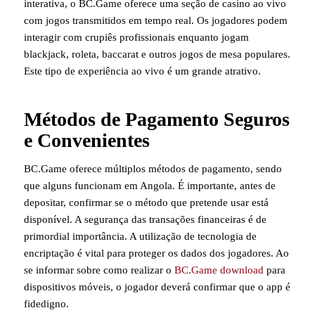
interativa, o BC.Game oferece uma seção de casino ao vivo
com jogos transmitidos em tempo real. Os jogadores podem
interagir com crupiês profissionais enquanto jogam
blackjack, roleta, baccarat e outros jogos de mesa populares.
Este tipo de experiência ao vivo é um grande atrativo.
Métodos de Pagamento Seguros
e Convenientes
BC.Game oferece múltiplos métodos de pagamento, sendo
que alguns funcionam em Angola. É importante, antes de
depositar, confirmar se o método que pretende usar está
disponível. A segurança das transações financeiras é de
primordial importância. A utilização de tecnologia de
encriptação é vital para proteger os dados dos jogadores. Ao
se informar sobre como realizar o
BC.Game download
para
dispositivos móveis, o jogador deverá confirmar que o app é
fidedigno.