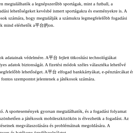
 megtalálhatók a legnépszerűbb sportágak, mint a futball, a
adási lehetőségeket kevésbé ismert sportágakra és eseményekre is. A
ékosok számára, hogy megtalálják a számukra legmegfelelőbb fogadási
ások mind elérhetők a平台的on.
sok adatainak védelmére. A平台 fejlett titkosítási technológiákat
yes adatok biztonságát. A fizetési módok széles választéka lehetővé
megfelelőbb lehetőséget. A平台 elfogad bankkártyákat, e-pénztárcákat é
k fontos szempontot jelentenek a játékosok számára.
tó. A sportesemények gyorsan megtalálhatók, és a fogadási folyamat
köszönhetően a játékosok mobileszközökön is élvezhetik a fogadást. Az
érdéseinek megválaszolására és problémáinak megoldására. A
 gyors és hatékony ügyfélszolgálatot.