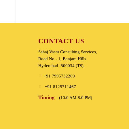
CONTACT US
Sahaj Vastu Consulting Services,
Road No.- 1, Banjara Hills
Hyderabad -500034 (TS)
+91 7995732269
+91 8125711467
Timing
– (10.0 AM-8.0 PM)