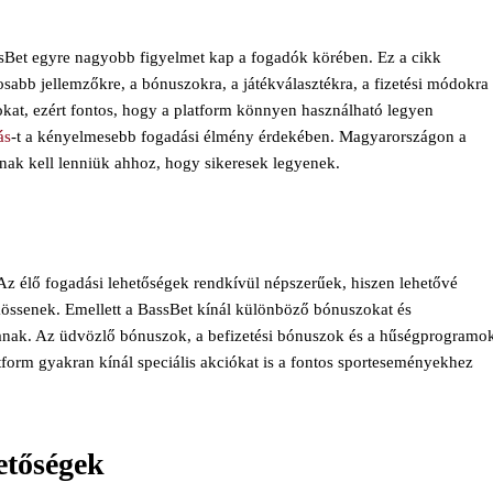
ssBet egyre nagyobb figyelmet kap a fogadók körében. Ez a cikk
tosabb jellemzőkre, a bónuszokra, a játékválasztékra, a fizetési módokra
kat, ezért fontos, hogy a platform könnyen használható legyen
ás
-t a kényelmesebb fogadási élmény érdekében. Magyarországon a
nak kell lenniük ahhoz, hogy sikeresek legyenek.
z élő fogadási lehetőségek rendkívül népszerűek, hiszen lehetővé
kössenek. Emellett a BassBet kínál különböző bónuszokat és
ítanak. Az üdvözlő bónuszok, a befizetési bónuszok és a hűségprogramo
tform gyakran kínál speciális akciókat is a fontos sporteseményekhez
etőségek