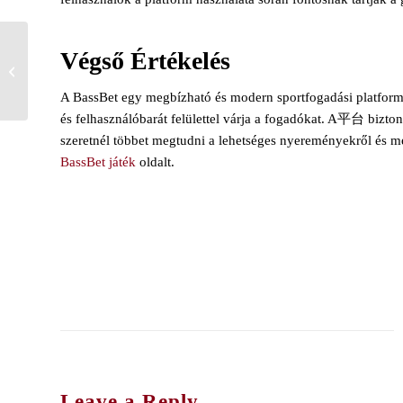
Végső Értékelés
BassBet Deutschland Review: Alles
Wissenswerte, Erfahrungen & Guide
A BassBet egy megbízható és modern sportfogadási platform
és felhasználóbarát felülettel várja a fogadókat. A平台 bizt
szeretnél többet megtudni a lehetséges nyereményekről és m
BassBet játék
oldalt.
Leave a Reply