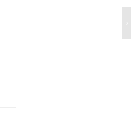
RT
Ma